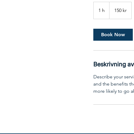
150
svenska
1 h
1
150 kr
kronor
Book Now
Beskrivning av
Describe your servi
and the benefits th
more likely to go 